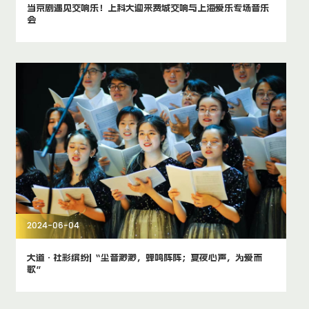
当京剧遇见交响乐！上科大迎来费城交响与上海爱乐专场音乐
会
2024-06-04
大道·社彩缤纷|“尘音渺渺，蝉鸣阵阵；夏夜心声，为爱而
歌”